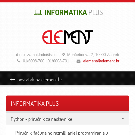
INFORMATIKA
PLUS
d.o.o. za nakladništvo
Menčetićeva 2, 10000 Zagreb
01
/6008-700 | 01
/6008-701
element@element.hr
povratak na element.hr
INFORMATIKA PLUS
Python - priručnik za nastavnike
Priručnik Računalno razmišljanje i programiranje u