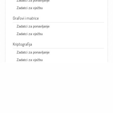
Zadatci za ponavljanje
Zadatci za vježbu
Grafovi i matrice
Zadatci za ponavljanje
Zadatci za vježbu
Kriptografija
Zadatci za ponavljanje
Zadatci za vježbu
Python 3
Primjer primjene objektno usmjerenog programiranja
Puzzle
Programi s grafičkim korisničkim sučeljem
Rješenja zadataka za ponavljanje